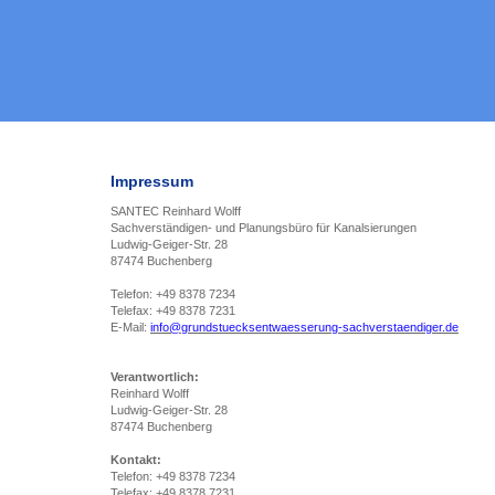
Impressum
SANTEC Reinhard Wolff
Sachverständigen- und Planungsbüro für Kanalsierungen
Ludwig-Geiger-Str. 28
87474 Buchenberg
Telefon: +49 8378 7234
Telefax: +49 8378 7231
E-Mail:
info@grundstuecksentwaesserung-sachverstaendiger.de
Verantwortlich:
Reinhard Wolff
Ludwig-Geiger-Str. 28
87474 Buchenberg
Kontakt:
Telefon: +49 8378 7234
Telefax: +49 8378 7231