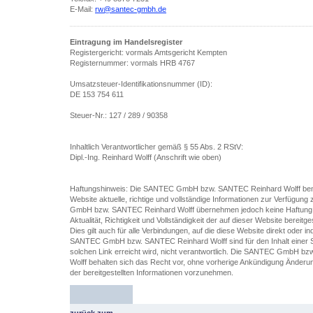
E-Mail:
rw@santec-gmbh.de
Eintragung im Handelsregister
Registergericht: vormals Amtsgericht Kempten
Registernummer: vormals HRB 4767
Umsatzsteuer-Identifikationsnummer (ID):
DE 153 754 611
Steuer-Nr.: 127 / 289 / 90358
Inhaltlich Verantwortlicher gemäß § 55 Abs. 2 RStV:
Dipl.-Ing. Reinhard Wolff (Anschrift wie oben)
Haftungshinweis: Die SANTEC GmbH bzw. SANTEC Reinhard Wolff bemü
Website aktuelle, richtige und vollständige Informationen zur Verfügung
GmbH bzw. SANTEC Reinhard Wolff übernehmen jedoch keine Haftung o
Aktualität, Richtigkeit und Vollständigkeit der auf dieser Website bereitge
Dies gilt auch für alle Verbindungen, auf die diese Website direkt oder in
SANTEC GmbH bzw. SANTEC Reinhard Wolff sind für den Inhalt einer Se
solchen Link erreicht wird, nicht verantwortlich. Die SANTEC GmbH 
Wolff behalten sich das Recht vor, ohne vorherige Ankündigung Änder
der bereitgestellten Informationen vorzunehmen.