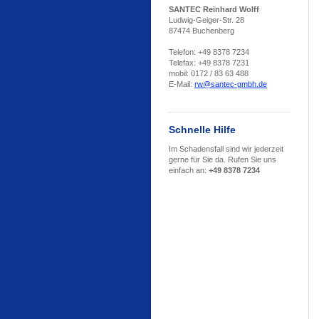
SANTEC Reinhard Wolff
Ludwig-Geiger-Str. 28
87474 Buchenberg
Telefon: +49 8378 7234
Telefax: +49 8378 7231
mobil: 0172 / 83 63 488
E-Mail:
rw@santec-gmbh.de
Schnelle Hilfe
Im Schadensfall sind wir jederzeit
gerne für Sie da. Rufen Sie uns
einfach an:
+49 8378 7234