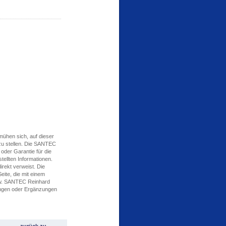
hen sich, auf dieser
 zu stellen. Die SANTEC
der Garantie für die
stellten Informationen.
direkt verweist. Die
ite, die mit einem
bzw. SANTEC Reinhard
ungen oder Ergänzungen