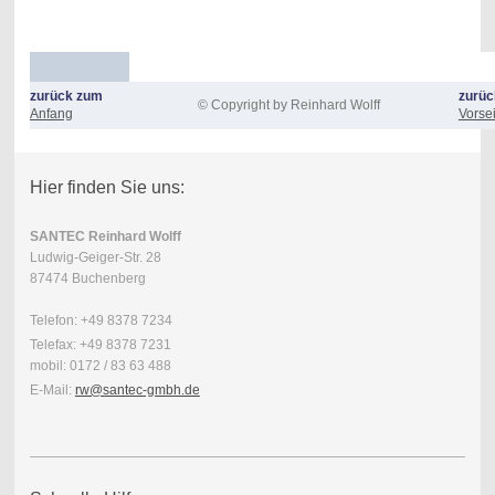
zurück zum
zurüc
© Copyright by Reinhard Wolff
Anfang
Vorsei
Hier finden Sie uns:
SANTEC Reinhard Wolff
Ludwig-Geiger-Str. 28
87474 Buchenberg
Telefon: +49 8378 7234
Telefax: +49 8378 7231
mobil: 0172 / 83 63 488
E-Mail:
rw@santec-gmbh.de