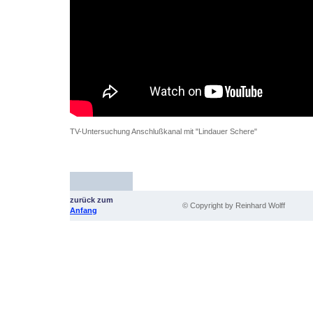
TV-Untersuchung Anschlußkanal mit "Lindauer Schere"
zurück zum
© Copyright by Reinhard Wolff
Anfang