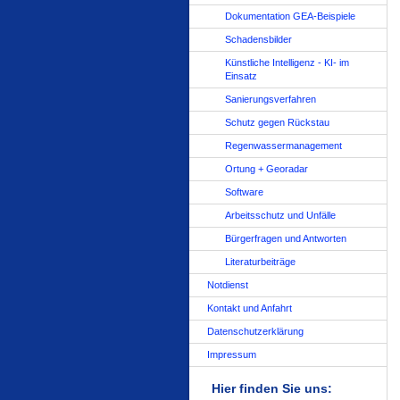
Dokumentation GEA-Beispiele
Schadensbilder
Künstliche Intelligenz - KI- im
Einsatz
Sanierungsverfahren
Schutz gegen Rückstau
Regenwassermanagement
Ortung + Georadar
Software
Arbeitsschutz und Unfälle
Bürgerfragen und Antworten
Literaturbeiträge
Notdienst
Kontakt und Anfahrt
Datenschutzerklärung
Impressum
Hier finden Sie uns: