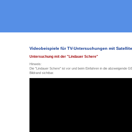
Videobeispiele für TV-Untersuchungen mit Satellit
Untersuchung mit der "Lindauer Schere"
Hinweis:
Die "Lindauer Schere" ist vor und beim Einfahren in die abzweigende 
Bildrand sichtbar.