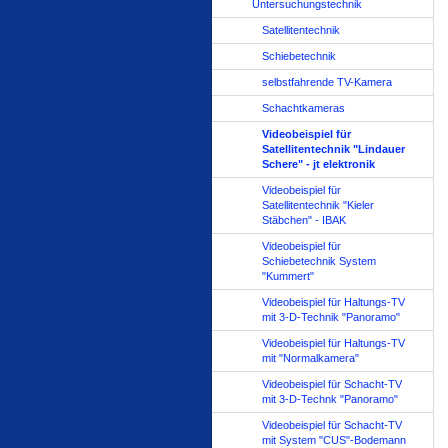
Untersuchungstechnik
Satellitentechnik
Schiebetechnik
selbstfahrende TV-Kamera
Schachtkameras
Videobeispiel für
Satellitentechnik "Lindauer
Schere" - jt elektronik
Videobeispiel für
Satellitentechnik "Kieler
Stäbchen" - IBAK
Videobeispiel für
Schiebetechnik System
"Kummert"
Videobeispiel für Haltungs-TV
mit 3-D-Technik "Panoramo"
Videobeispiel für Haltungs-TV
mit "Normalkamera"
Videobeispiel für Schacht-TV
mit 3-D-Technk "Panoramo"
Videobeispiel für Schacht-TV
mit System "CUS"-Bodemann