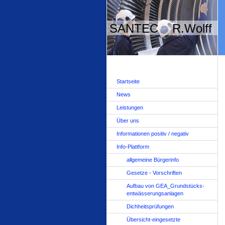
SANTEC R.Wolff
Startseite
News
Leistungen
Über uns
Informationen positiv / negativ
Info-Plattform
allgemeine Bürgerinfo
Gesetze - Vorschriften
Aufbau von GEA_Grundstücks-
entwässerungsanlagen
Dichheitsprüfungen
Übersicht-eingesetzte