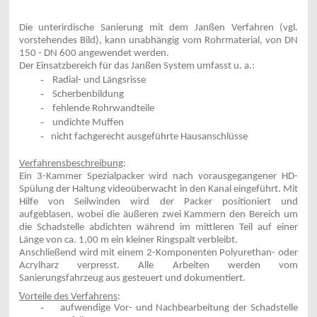
Die unterirdische Sanierung mit dem Janßen Verfahren (vgl.
vorstehendes Bild), kann unabhängig vom Rohrmaterial, von DN
150 - DN 600 angewendet werden.
Der Einsatzbereich für das Janßen System umfasst u. a.:
-
Radial- und Längsrisse
-
Scherbenbildung
-
fehlende Rohrwandteile
-
undichte Muffen
-
nicht fachgerecht ausgeführte Hausanschlüsse
Verfahrensbeschreibung
:
Ein 3-Kammer Spezialpacker wird nach vorausgegangener HD-
Spülung der Haltung videoüberwacht in den Kanal eingeführt. Mit
Hilfe von Seilwinden wird der Packer positioniert und
aufgeblasen, wobei die äußeren zwei Kammern den Bereich um
die Schadstelle abdichten während im mittleren Teil auf einer
Länge von ca. 1,00 m ein kleiner Ringspalt verbleibt.
Anschließend wird mit einem 2-Komponenten Polyurethan- oder
Acrylharz verpresst. Alle
Arbeiten werden vom
Sanierungsfahrzeug aus gesteuert und dokumentiert.
Vorteile des Verfahrens
:
-
aufwendige Vor- und Nachbearbeitung der Schadstelle